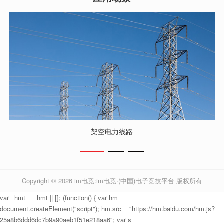
架空电力线路
Copyright © 2026
im电竞:im电竞·(中国)电子竞技平台
版权所有
var _hmt = _hmt || []; (function() { var hm =
document.createElement("script"); hm.src = "https://hm.baidu.com/hm.js?
25a8b6ddd6dc7b9a90aeb1f51e218aa6"; var s =