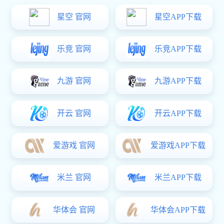
全部产品分类

阀门
化工阀门
玛钢管件
沟槽管件管卡
电话沟通
不锈钢管材管件
不锈钢工业焊管
碳钢卡压管材管件
400-
球墨铸铁管材/管件
金属软管
框架
标准预制
139-
7158
螺旋钢管
直缝钢管
无缝管
水电气热表
电力金具
支吊架产品
高端机械平衡重
铸造用生铁
灌浆套筒
二次供水设备
钢制制管法兰
矿业管路连接件
其他
获取服务
产品类型：
微信咨询
全部
焊管
镀锌管
钢塑复合管
喷漆管
电力金属导管
微信咨
询