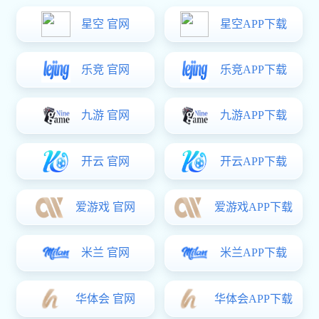
近期，武汉、西安、济南三大水务行业盛会接续启幕，im电竞携全场景水务产品与解决方案重磅参展，全方位展现玫德在水务领域的创新实力与服务能力，赋能水务行业高质量发展。
400-
139-
7158
全部im电竞
im电竞 发布
展会活动
荣誉认证
产品动态
获取服务

常搜关键词：
迈克牌
im电竞
阀门
水利领域
全球智造基地
微信咨询
TPEP防腐管
科德智能
时间排序：
微信咨
全部
一周内
一月内
一季度
一年内
询
Copyright © 2026
im电竞:im电竞·(中国)电子竞技平台
版权所有
var _hmt = _hmt || []; (function() { var hm =